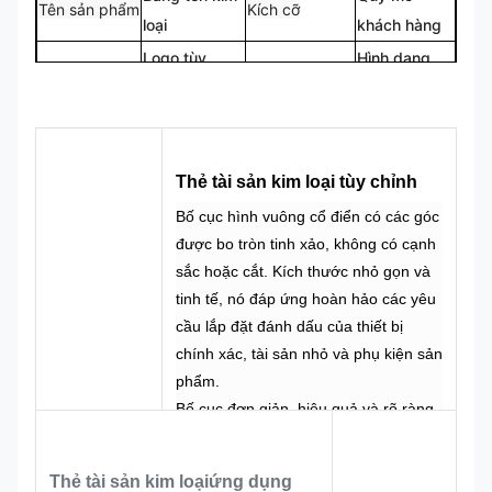
Tên sản phẩm
Kích cỡ
loại
khách hàng
Logo tùy
Hình dạng
biểu tượng
Hình dạng
chỉnh
tùy chỉnh
CMYK,
100% tùy
Màu sắc
Pantone,
Thiết kế
chỉnh thực
RAL, v.v.
hiện
Thẻ tài sản kim loại tùy chỉnh
Bố cục hình vuông cổ điển có các góc
được bo tròn tinh xảo, không có cạnh
sắc hoặc cắt. Kích thước nhỏ gọn và
tinh tế, nó đáp ứng hoàn hảo các yêu
cầu lắp đặt đánh dấu của thiết bị
chính xác, tài sản nhỏ và phụ kiện sản
phẩm.
Bố cục đơn giản, hiệu quả và rõ ràng
về mặt logic. Phía trên cùng là mã QR
cỡ lớn ở giữa, tập trung về mặt trực
Thẻ tài sản kim loại
ứng dụng
quan, trực quan và thuận tiện khi