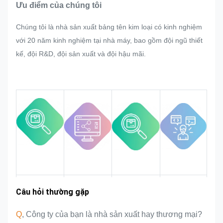
lượng nghiêm ngặt.
Ưu điểm của chúng tôi
Nếu có bất kỳ sự điều chỉnh nào do
Chúng tôi là nhà sản xuất bảng tên kim loại có kinh nghiệm
khách hàng yêu cầu đột ngột trong
với 20 năm kinh nghiệm tại nhà máy, bao gồm đội ngũ thiết
quá trình sản xuất hàng loạt bảng
kế, đội R&D, đội sản xuất và đội hậu mãi.
tên, nhãn dán kim loại, nhãn và thẻ
kim loại, chúng tôi sẽ cố gắng hết
sức để đáp ứng nếu điều đó có thể
được sửa đổi.
Chúng tôi sẽ giám sát và kiểm soát
chất lượng trong toàn bộ quá trình
để đảm bảo chất lượng đáp ứng
các yêu cầu nghiêm ngặt về chất
lượng.
Kinh nghiệm
Câu hỏi thường gặp
Ưu điểm sản
Khu chợ
Giới thiệu đội
phẩm
trong ngành
Q
, Công ty của bạn là nhà sản xuất hay thương mại?