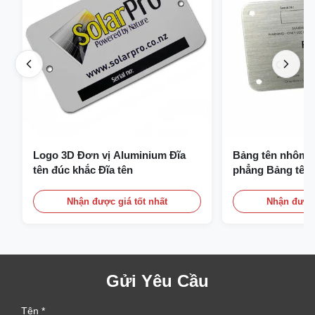
Logo 3D Đơn vị Aluminium Đĩa
Bảng tên nhôm a
tên đúc khắc Đĩa tên
phẳng Bảng tên 
Nhận được giá tốt nhất
Nhận được 
Gửi Yêu Cầu
Tên *