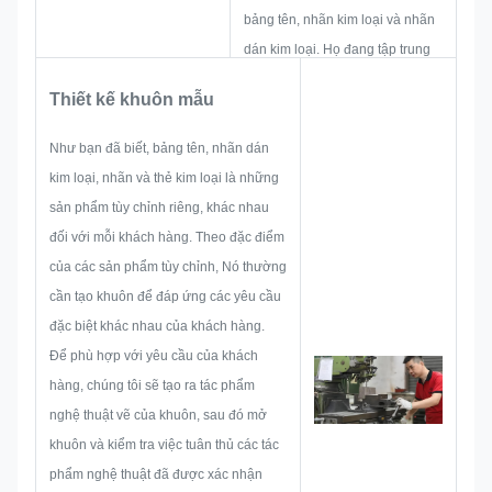
bảng tên, nhãn kim loại và nhãn
dán kim loại. Họ đang tập trung
vào việc phát triển và xây dựng
Thiết kế khuôn mẫu
các dự án mới. Đầu tiên, họ sẽ
đưa ra tất cả các giải pháp cho
Như bạn đã biết, bảng tên, nhãn dán
sản phẩm thực tế tổng thể, sau
kim loại, nhãn và thẻ kim loại là những
đó bố trí bản phác thảo để đảm
sản phẩm tùy chỉnh riêng, khác nhau
bảo nó đủ làm hài lòng khách
đối với mỗi khách hàng. Theo đặc điểm
hàng.
của các sản phẩm tùy chỉnh, Nó thường
Khi bắt đầu phát triển bảng tên,
cần tạo khuôn để đáp ứng các yêu cầu
nhãn dán kim loại, nhãn hoặc thẻ
đặc biệt khác nhau của khách hàng.
kim loại, chúng tôi sẽ xem xét
Để phù hợp với yêu cầu của khách
trước tất cả các khả năng xảy ra
hàng, chúng tôi sẽ tạo ra tác phẩm
sự cố, chẳng hạn như giới hạn
nghệ thuật vẽ của khuôn, sau đó mở
kích thước, kỹ thuật xử lý, xử lý
khuôn và kiểm tra việc tuân thủ các tác
bề mặt, kiểm soát chất lượng, v.v.
phẩm nghệ thuật đã được xác nhận