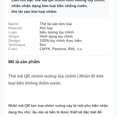
Làm nổi bật:
thẻ mã QR nhôm hình vuông tùy chỉnh
,
nhãn nhận dạng kim loại bền chống nước
,
thẻ tài sản kim loại nhôm
Name:
Thẻ tài sản kim loại
Material:
Kim loại
Logo:
biểu tượng tùy chỉnh
Shape:
Hình dạng tùy chỉnh
Design:
100% tùy chỉnh thực hiện
Technique:
Đúc
Color:
CMYK, Pantone, RAL, v.v.
Mô tả sản phẩm
Thẻ mã QR nhôm vuông tùy chỉnh | Nhãn ID kim
loại bền không thấm nước
Nhãn mã QR kim loại nhôm vuông này là một phụ kiện nhận
dạng thu nhỏ, lâu dài và bền bỉ được thiết kế đặc biệt để