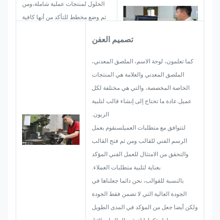
الحلول لمنتجات عملية شاملة،ومن
ثم وضع مخطط للتأكد من أنها كافية
لإرضاء العميل.
تصميم العفن
عند البدء في تطوير لوحة اسم، ملصق
معدني، ملصق معدني أو علامة، ونحن
كما تعلمون، لوحة الاسم، الملصق المعدني،
سوف نأخذ في الاعتبار جميع إمكانات
الملصق المعدني والعلامة هي المنتجات
القضية التي قد تحدث مقدما، مثل
الخاصة المخصصة، والتي هي مختلفة لكل
الحد من الحجم،معالجة السطح،
عميل.عادة ما تحتاج إلى إنشاء قالب لتلبية
مراقبة الجودة وهلم جرا، لذلك، لدينا
الزبون.
فريق لديه المهارات لتقديم الحلول
لتتوافق مع متطلبات العميلسنقوم بعمل
الرائعة بالنسبة لك.
الرسم الفني للقالب ومن ثم فتح القالب
والتحقق من الامتثال للعمل الفني المؤكد
بعناية لتلبية متطلبات العملاء.
بالنسبة للقوالب، نحن دائما جعلناها في
الجودة العالية التي لا تضمن فقط الجودة
ولكن أيضا جعل من المؤكد في المدى الطويل