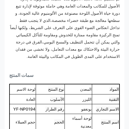
الأصول للمكاتب والمعدات العامة.وهي حاملة موثوقة لإدارة تتبع
دورة حياة الأصول.
اللوحة مصنوعة من الألومنيوم عالية الجودة، و
سطحها معالجة مع طبقة خضراء مخصصة،الذي لا يتجنب فقط
تداخل انعكاس الضوء القوي على التعرف على الشريط، ولكنها أيضاً
تمنح الركيزة مقاومة ممتازة للخدوش ومقاومة للتآكل الكيميائي
والتي يمكن أن تتحمل التنظيف والمسح اليومي،الفرق في درجة
حرارة البيئة والاحتكاك مع معدات التعامل، ولا تخشى من فقدان
الاستخدام على المدى الطويل في المكاتب والبيئة العامة.
سمات المنتج
المواد
المعدن
نوع المنتج
لوحة الاسم
التقنية
الليزر
الأسلوب
العادة
الاسم التجاري
يونغفو
رقم الطراز
YF-NP0194
لوحة أسماء
اسم المنتج
الحجم
حجم العملاء
معدنية