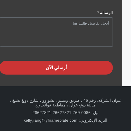
الرسالة *
أرسلي الآن
عنوان الشركة: رقم 46 ، طريق ونتشو ، تشو وو ، شارع دونغ تشنغ ،
مدينة دونغ غوان ، مقاطعة قوانغدونغ
تيل: 0086-769-26627821-26627821
البريد الإلكتروني:
kelly.jiang@yfnameplate.com