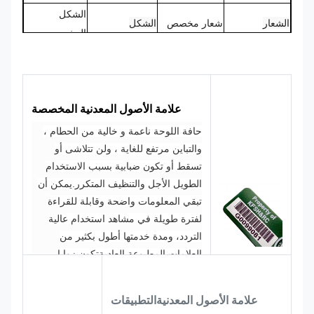
الشكل
الشعار
شعار مخصص
الشكل
المخصص
CMYK،
100% مصنوعة
اللون
Pantone،
التصميم
خصيصاً
RAL، الخ
علامة الأصول المعدنية المخصصة
حافة اللوحة ناعمة و خالية من الحطام ،
والتباين مرتفع للغاية ، ولن تتلاشى أو
تسقط أو تكون ضبابية بسبب الاستخدام
الطويل الأجل والتنظيف المتكرر.يمكن أن
تبقي المعلومات واضحة وقابلة للقراءة
لفترة طويلة في مشاهد استخدام عالية
التردد، ومدة خدمتها أطول بكثير من
العلامات المطبوعة العادية
تكون زوايا
اللوحة مستديرة ، دون حفرة حادة لتجنب
خدش المعدات أو الموظفين أثناء التثبيت
علامة الأصول المعدنية
التطبيقات
والاستخدام ،وتلبية متطلبات إدارة السلامة