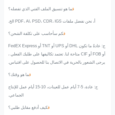
ق
ما هو تنسيق الملف الفني الذي تفضله؟
أ، نحن نفضل ملفات PDF، Al، PSD، CDR، IGS الخ.
ق
كم سأحاسب على تكلفة الشحن؟
ج: عادةً ما تكون DHL أو UPS أو TNT أو FedEX Express
أو FOB أو CIF متاحة لنا. تعتمد تكاليفها على طلبك الفعلي ،
يرجى الشعور بالحرية في الاتصال بنا للحصول على اقتباس.
ق
ما هو وقتك؟
ج: عادة، 5-7 أيام عمل للعينات، 10-15 أيام عمل للإنتاج
الجماعي.
ق
كيف أدفع مقابل طلبي؟