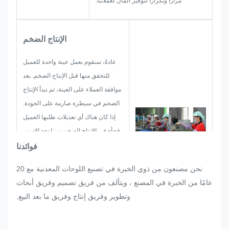
مرارا وتكرارا لتوفير المال لعملائنا.
الإنتاج الضخم
عادةً، سنقوم بعمل عينة واحدة للعميل
للتحقق منها قبل الإنتاج الضخم. بعد
موافقة العملاء على العينة، ثم نبدأ الإنتاج
الضخم في سيطرة صارمة على الجودة.
إذا كان هناك أي تعديلات طلبها العميل
فجأة في الإنتاج الضخم من لوحة الاسم،
الملصق المعدني، الملصق المعدني
فوائدنا
والعلامة، وسوف نبذل قصارى جهدنا
نحن مصنعون من ذوي الخبرة في تصنيع اللوحات المعدنية مع 20
لتلبية ذلك إذا كان يمكن تعديلها.
عامًا من الخبرة في المصنع ، ويتألف من فريق تصميم وفريق أبحاث
سنراقب ونسيطر على الجودة في
وتطوير وفريق إنتاج وفريق ما بعد البيع.
العملية بأكملها لضمان استيفائها
لمتطلبات الجودة الصارمة.