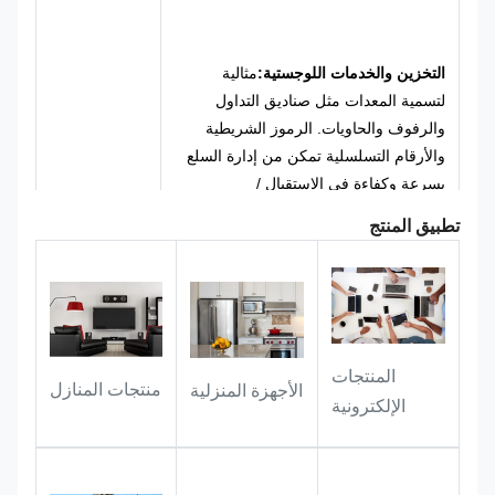
للمعدات المكتبية والعامة.
التخزين والخدمات اللوجستية:
مثالية
لتسمية المعدات مثل صناديق التداول
والرفوف والحاويات. الرموز الشريطية
والأرقام التسلسلية تمكن من إدارة السلع
بسرعة وكفاءة في الاستقبال /
الإصدار،وعمليات التتبع.
تطبيق المنتج
إدارة الأصول العامة:
يمكن أن تتكيف بشكل
مثالي مع المرافق الخارجية والمركبات
الرسمية ومعدات المكاتب والأصول العامة
المنتجات
منتجات المنازل
الأجهزة المنزلية
وغيرها من السيناريوهات ، وتحمل
الإلكترونية
معلومات التعريف بشكل مستقر لفترة
طويلة ،وتوفير الدعم الكامل لتسجيل
الأصول، المخزون و القدرة على التتبع.