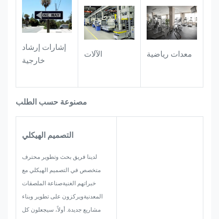
معدات صناعية:
مناسبة لتسمية الآلات
وملحقات الأجهزة و الأدوات مع خصائص
إشارات إرشاد
مقاومة للزيت و مقاومة للاستعمالتبقى
معدات رياضية
الآلات
خارجية
الملصقات واضحة وقابلة للقراءة حتى أثناء
الاستخدام الطويل في ورشة العمل
والبيئات الصناعية.
مصنوعة حسب الطلب
التصميم الهيكلي
لدينا فريق بحث وتطوير محترف
متخصص في التصميم الهيكلي مع
خبراتهم الغنيةصناعة الملصقات
المعدنيةويركزون على تطوير وبناء
مشاريع جديدة. أولاً، سيجعلون كل