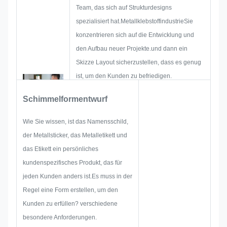
Team, das sich auf Strukturdesigns
spezialisiert hat.MetallklebstoffindustrieSie
konzentrieren sich auf die Entwicklung und
den Aufbau neuer Projekte.und dann ein
Skizze Layout sicherzustellen, dass es genug
ist, um den Kunden zu befriedigen.
Wenn wir mit der Entwicklung eines
Schimmelformentwurf
Namensschildes, eines Metallstickers, eines
Metalllabels oder eines Metalltags beginnen,
Wie Sie wissen, ist das Namensschild,
werden wir alle möglichen Probleme im
der Metallsticker, das Metalletikett und
Voraus berücksichtigen, wie z.B.
das Etikett ein persönliches
Größenbeschränkungen,
kundenspezifisches Produkt, das für
Prozesstechnik,OberflächenbehandlungDaher
jeden Kunden anders ist.Es muss in der
verfügt unser Team über die Fähigkeiten, um
Regel eine Form erstellen, um den
die brillanten Lösungen für Sie zu liefern.
Kunden zu erfüllen? verschiedene
besondere Anforderungen.