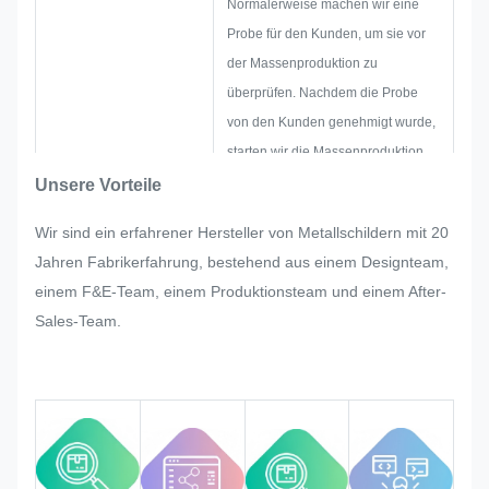
Normalerweise machen wir eine
Probe für den Kunden, um sie vor
der Massenproduktion zu
überprüfen. Nachdem die Probe
von den Kunden genehmigt wurde,
starten wir die Massenproduktion
unter strenger Qualitätskontrolle.
Unsere Vorteile
Wenn der Kunde bei der
Wir sind ein erfahrener Hersteller von Metallschildern mit 20
Massenproduktion des
Jahren Fabrikerfahrung, bestehend aus einem Designteam,
Namensschildes, des
einem F&E-Team, einem Produktionsteam und einem After-
Metallstickers, des Metalllabels und
Sales-Team.
der Etikette plötzlich Änderungen
verlangt, werden wir unser Bestes
tun, um ihn zu befriedigen, wenn
dies geändert werden kann.
Wir werden die Qualität während
des gesamten Prozesses