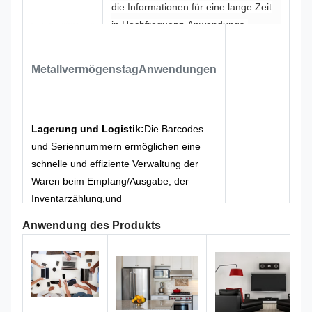
die Informationen für eine lange Zeit
in Hochfrequenz-Anwendungs-
Szenen klar und lesbar halten, und
seine Lebensdauer ist viel länger als
Metallvermögenstag
Anwendungen
die der gewöhnlichen gedruckten
Etiketten.
Die Ecken des Schildes sind
rund und ohne scharfe Risse, um
beim Einbau und bei der Verwendung
Lagerung und Logistik:
Die Barcodes
keine Kratzer auf Geräten oder
und Seriennummern ermöglichen eine
Personal zu vermeiden.und die
schnelle und effiziente Verwaltung der
Anforderungen an das
Waren beim Empfang/Ausgabe, der
Sicherheitsmanagement von
Inventarzählung,und
Bürogeräten und öffentlichen Geräten
Rückverfolgbarkeitsverfahren.
Anwendung des Produkts
zu erfüllen.
Verwaltung öffentlicher
Vermögenswerte:
Sie kann sich perfekt