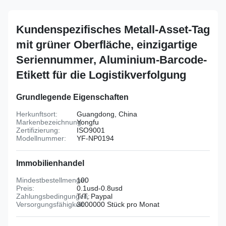
Kundenspezifisches Metall-Asset-Tag
mit grüner Oberfläche, einzigartige
Seriennummer, Aluminium-Barcode-
Etikett für die Logistikverfolgung
Grundlegende Eigenschaften
Herkunftsort:
Guangdong, China
Markenbezeichnung:
Yongfu
Zertifizierung:
ISO9001
Modellnummer:
YF-NP0194
Immobilienhandel
Mindestbestellmenge:
100
Preis:
0.1usd-0.8usd
Zahlungsbedingungen:
T/T, Paypal
Versorgungsfähigkeit:
3000000 Stück pro Monat