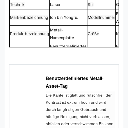
Technik
Laser
Stil
Gewoh
Einhei
Markenbezeichnung
Ich bin Yongfu.
Modellnummer
Anwei
Metall-
Produktbezeichnung
Größe
Kunde
Namenplatte
Benutzerdefiniertes
Benutz
Das Logo
Form
Logo
Form
CMYK, Pantone,
100%
Farbe
Entwurf
RAL usw.
maßge
Benutzerdefiniertes Metall-
Asset-Tag
Die Kante ist glatt und rutschfrei, der
Kontrast ist extrem hoch und wird
durch langfristigen Gebrauch und
häufige Reinigung nicht verblassen,
abfallen oder verschwimmen.Es kann