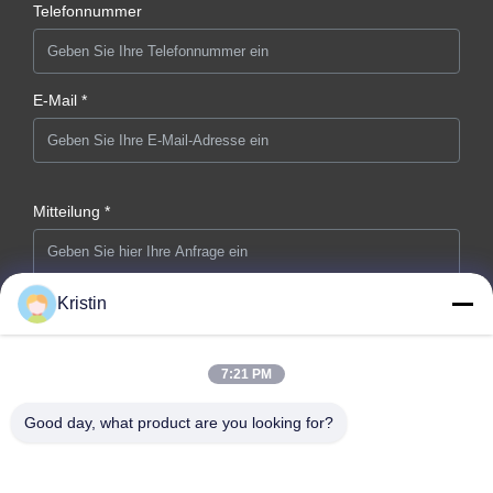
Telefonnummer
E-Mail *
Mitteilung *
Kristin
7:21 PM
Jetzt Absenden
Good day, what product are you looking for?