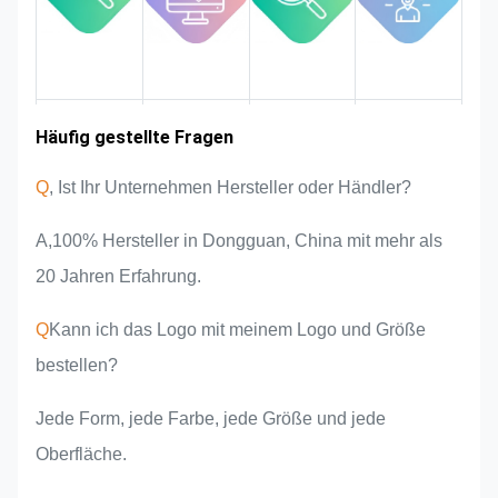
überwachen und kontrollieren, um
sicherzustellen, dass sie den
strengen Qualitätsanforderungen
entspricht.
Erfahrungen in
Häufig gestellte Fragen
Einführung der
Marktgebiet
Produktvorteile
Mannschaft
der Industrie
Q
, Ist Ihr Unternehmen Hersteller oder Händler?
A,100% Hersteller in Dongguan, China mit mehr als
20 Jahren Erfahrung.
Q
Kann ich das Logo mit meinem Logo und Größe
bestellen?
Jede Form, jede Farbe, jede Größe und jede
Oberfläche.