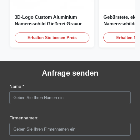
3D-Logo Custom Aluminium
Gebürstete, elox
Namensschild Gießerei Gravur
Namensschilder, 
Namensschild
individuelles Na
Logo
Erhalten Sie besten Preis
Erhalten Sie
Anfrage senden
Name *
Firmennamen: