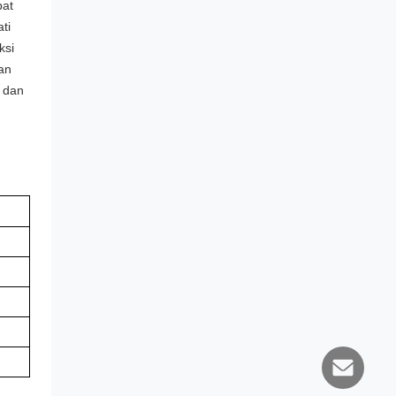
pat
ti
ksi
an
 dan