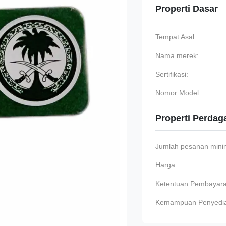
Properti Dasar
Tempat Asal:
Nama merek:
Sertifikasi:
Nomor Model:
Properti Perda
Jumlah pesanan min
Harga:
Ketentuan Pembayara
Kemampuan Penyedi