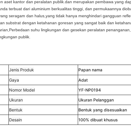
emen aset kantor dan peralatan publik.dan merupakan pembawa yang da
nda terbuat dari aluminium berkualitas tinggi, dan permukaannya dioba
yang seragam dan halus,yang tidak hanya menghindari gangguan refle
kan substrat dengan ketahanan goresan yang sangat baik dan ketahan
arian,Perbedaan suhu lingkungan dan gesekan peralatan penanganan,
ngkungan publik.
Jenis Produk
Papan nama
Gaya
Adat
Nomor Model
YF-NP0194
Ukuran
Ukuran Pelanggan
Bentuk
Bentuk yang disesuaikan
Desain
100% dibuat khusus