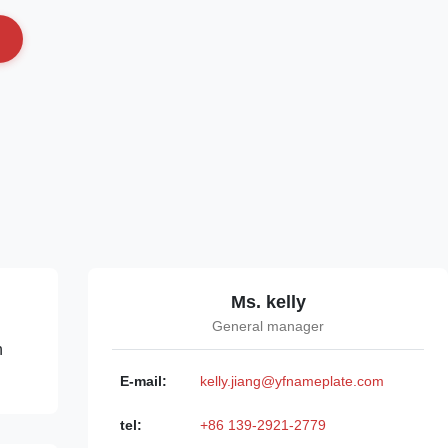
Ms. kelly
General manager
n
E-mail:
kelly.jiang@yfnameplate.com
tel:
+86 139-2921-2779