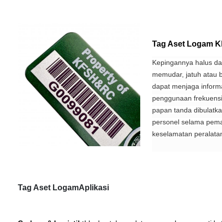
Tag Aset Logam 
Kepingannya halus dan
memudar, jatuh atau 
dapat menjaga inform
penggunaan frekuensi 
papan tanda dibulatka
personel selama pem
keselamatan peralata
Tag Aset Logam
Aplikasi