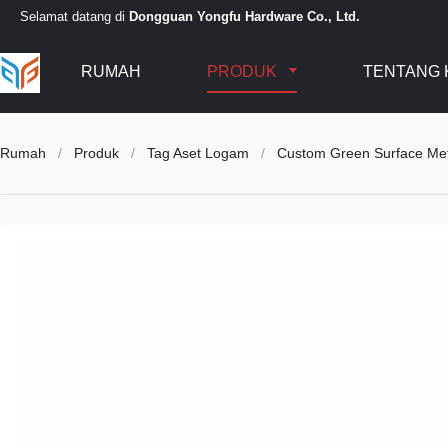
Selamat datang di
Dongguan Yongfu Hardware Co., Ltd.
RUMAH
PRODUK
TENTANG 
Rumah
/
Produk
/
Tag Aset Logam
/
Custom Green Surface Meta