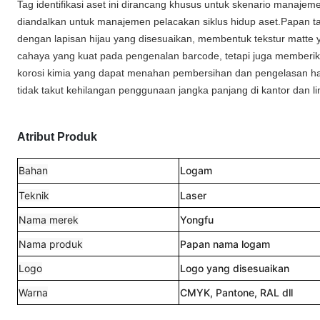
Tag identifikasi aset ini dirancang khusus untuk skenario manaj
diandalkan untuk manajemen pelacakan siklus hidup aset.
Papan ta
dengan lapisan hijau yang disesuaikan, membentuk tekstur matte 
cahaya yang kuat pada pengenalan barcode, tetapi juga memberi
korosi kimia yang dapat menahan pembersihan dan pengelasan h
tidak takut kehilangan penggunaan jangka panjang di kantor dan li
Atribut Produk
Bahan
Logam
Teknik
Laser
Nama merek
Yongfu
Nama produk
Papan nama logam
Logo
Logo yang disesuaikan
Warna
CMYK, Pantone, RAL dll