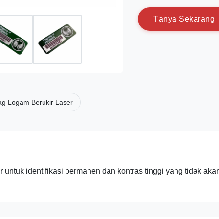
T
a
n
y
a
S
e
k
a
r
a
n
g
ag Logam Berukir Laser
r untuk identifikasi permanen dan kontras tinggi yang tidak aka