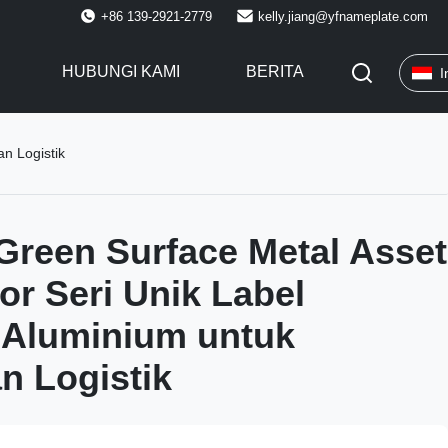
+86 139-2921-2779
kelly.jiang@yfnameplate.com
HUBUNGI KAMI
BERITA
I
n Logistik
reen Surface Metal Asset
r Seri Unik Label
 Aluminium untuk
n Logistik