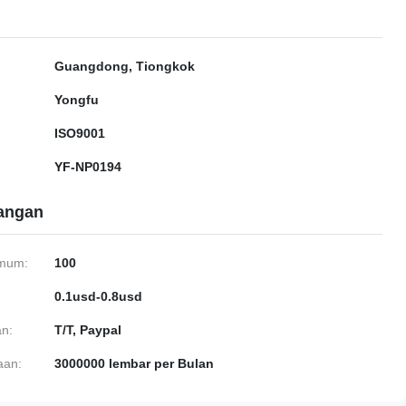
Guangdong, Tiongkok
Yongfu
ISO9001
YF-NP0194
gangan
imum:
100
0.1usd-0.8usd
n:
T/T, Paypal
aan:
3000000 lembar per Bulan