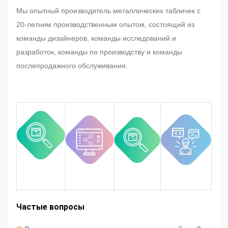
строгом контроле качества.
Мы опытный производитель металлических табличек с
Если возникнут какие-либо
20-летним производственным опытом, состоящий из
изменения, запрошенные
команды дизайнеров, команды исследований и
клиентом внезапно в массовом
разработок, команды по производству и команды
производстве таблички,
послепродажного обслуживания.
металлической наклейки,
металлической этикетки и метки,
мы постараемся сделать все
возможное, чтобы удовлетворить
его, если это может быть
изменено.
Мы будем следить и
контролировать качество в
течение всего процесса,
гарантируя, что оно
Опыт работы
Частые вопросы
соответствует строгим
Рыночная
Введение
Преимущества
зона
команды
продукта
в отрасли
требованиям качества.