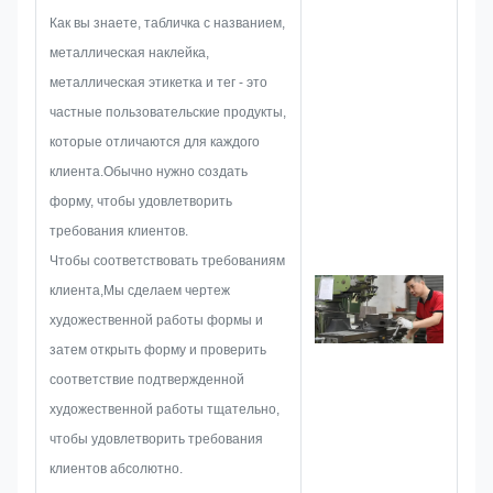
метокОни сосредоточены на
Как вы знаете, табличка с названием,
разработке и создании новых
металлическая наклейка,
проектов.и затем планировать
металлическая этикетка и тег - это
эскиз, чтобы убедиться, что это
частные пользовательские продукты,
достаточно, чтобы
которые отличаются для каждого
удовлетворить клиента.
клиента.Обычно нужно создать
Когда мы начинаем
форму, чтобы удовлетворить
разрабатывать табличку,
требования клиентов.
металлическую наклейку,
Чтобы соответствовать требованиям
металлическую этикетку или
клиента,Мы сделаем чертеж
метку, мы будем рассматривать
художественной работы формы и
все возможные проблемы,
затем открыть форму и проверить
которые могут возникнуть
соответствие подтвержденной
заранее, такие как
художественной работы тщательно,
ограничение размера, техника
чтобы удовлетворить требования
процесса,обработка
клиентов абсолютно.
поверхностиПоэтому наша