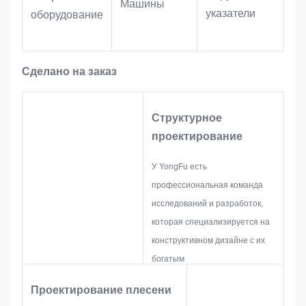
Машины
указатели
оборудование
инвентаризации и
прослеживаемости.
Сделано на заказ
Промышленное
оборудование:
Подходит для
маркировки машин, оборудования и
Структурное
инструментов.этикетки остаются
проектирование
четкими и читаемыми даже при
длительном использовании в
У YongFu есть
мастерских и промышленных
профессиональная команда
условиях.
исследований и разработок,
которая специализируется на
конструктивном дизайне с их
богатым
опытом.промышленность
Проектирование плесени
металлических этикеток и