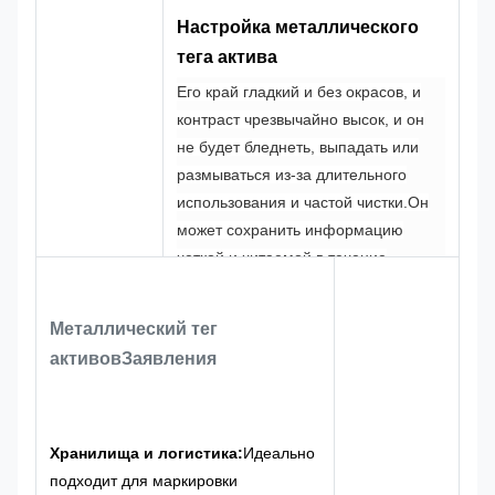
заказу
Настройка металлического
CMYK, Pantone,
100% на
тега актива
Цвет
Проектирование
RAL и т.д.
заказ
Его край гладкий и без окрасов, и
контраст чрезвычайно высок, и он
не будет бледнеть, выпадать или
размываться из-за длительного
использования и частой чистки.Он
может сохранить информацию
четкой и читаемой в течение
длительного времени в условиях
высокой частоты использования, и
Металлический тег
его срок службы намного длиннее,
активов
Заявления
чем у обычных печатных
этикеток.
уголки вывески закруглены,
без острых отрывов, чтобы избежать
царапины оборудования или
Хранилища и логистика:
Идеально
персонала во время установки и
подходит для маркировки