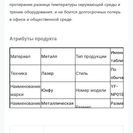
протирание,разница температуры окружающей среды и
трение оборудования, и не боится долгосрочных потерь
в офисе и общественной среде.
Атрибуты продукта
Именная
Материал
Металл
Тип продукции
табличка
По
Техника
Лазер
Стиль
обычаю
Наименование
YF-
Юнфу
Номер модели
марки
NP0194
Наименование
Металлическая
Размер
Размер
продукта
табличка
клиента
Форма
Настраиваемый
Логотип
Форма
по
логотип