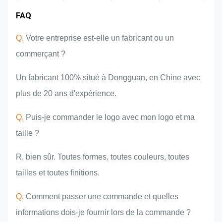
Expérience de
FAQ
Zone de
Présentation
Avantages du
marché
de l'équipe
produit
l'industrie
Q
, Votre entreprise est-elle un fabricant ou un
commerçant ?
Un fabricant 100% situé à Dongguan, en Chine avec
plus de 20 ans d'expérience.
Q
, Puis-je commander le logo avec mon logo et ma
taille ?
R, bien sûr. Toutes formes, toutes couleurs, toutes
tailles et toutes finitions.
Q
, Comment passer une commande et quelles
informations dois-je fournir lors de la commande ?