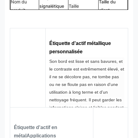
Nom du
Taille du
signalétique
Taille
produit
client
en métal
Logo
Forme
Logo
Forme
personnalisé
personnalisée
CMJN,
Étiquette d'actif métallique
100% sur
Couleur
Pantone,
Conception
personnalisée
mesure
RAL, etc.
Son bord est lisse et sans bavures, et
le contraste est extrêmement élevé, et
il ne se décolore pas, ne tombe pas
ou ne se floute pas en raison d'une
utilisation à long terme et d'un
nettoyage fréquent. Il peut garder les
informations claires et lisibles pendant
une longue période dans des scènes
d'utilisation à haute fréquence, et sa
Étiquette d'actif en
durée de vie est bien plus longue que
métal
Applications