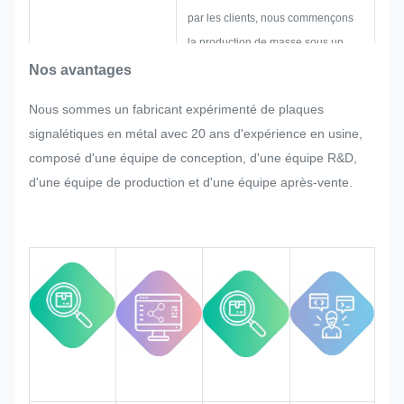
par les clients, nous commençons
la production de masse sous un
contrôle de qualité strict.
Nos avantages
Si le client demande soudainement
Nous sommes un fabricant expérimenté de plaques
des réajustements lors de la
signalétiques en métal avec 20 ans d'expérience en usine,
production en série de la plaque
composé d'une équipe de conception, d'une équipe R&D,
signalétique, de l'autocollant
d'une équipe de production et d'une équipe après-vente.
métallique, de l'étiquette métallique
et de l'étiquette, nous ferons de
notre mieux pour le satisfaire si cela
peut être modifié.
Nous surveillerons et contrôlerons
la qualité tout au long du processus
en veillant à ce qu'il réponde aux
exigences de qualité rigoureuses.