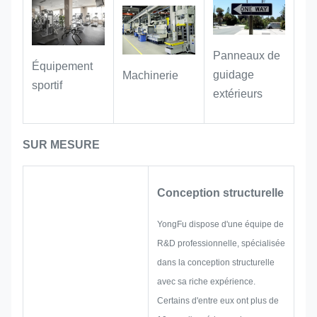
aux biens publics et à d'autres
scénarios, transporter des
informations d'identification de
Panneaux de
Équipement
manière stable pendant une longue
guidage
Machinerie
sportif
période et fournir un support complet
extérieurs
pour l'enregistrement, l'inventaire et la
traçabilité des actifs.
SUR MESURE
Équipement industriel :
Convient aux
Conception structurelle
machines d'étiquetage, aux
accessoires matériels et aux
YongFu dispose d'une équipe de
instruments. Grâce à leurs propriétés
R&D professionnelle, spécialisée
résistantes à l'huile et à l'usure, les
dans la conception structurelle
étiquettes restent claires et lisibles
avec sa riche expérience.
même lors d'une utilisation à long
Certains d'entre eux ont plus de
terme en atelier et dans des