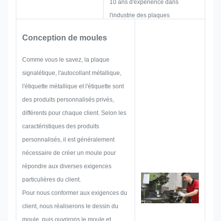
environnements industriels.
10 ans d'expérience dans
l'industrie des plaques
signalétiques, des étiquettes
Conception de moules
métalliques autocollantes et des
étiquettes. Ils se concentrent sur
Comme vous le savez, la plaque
le développement et la
signalétique, l'autocollant métallique,
construction de nouveaux
l'étiquette métallique et l'étiquette sont
projets. Tout d’abord, ils
des produits personnalisés privés,
élaboreront toute la solution pour
différents pour chaque client. Selon les
un produit pratique et holistique,
caractéristiques des produits
puis établiront un croquis pour
personnalisés, il est généralement
s’assurer qu’il suffit à satisfaire le
nécessaire de créer un moule pour
client.
répondre aux diverses exigences
Lorsque nous commencerons à
particulières du client.
développer une plaque
Pour nous conformer aux exigences du
signalétique, un autocollant
client, nous réaliserons le dessin du
métallique, une étiquette
moule, puis ouvrirons le moule et