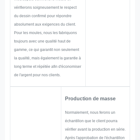
métallique ou une étiquette, nous
vérifierons soigneusement le respect
examinerons à l'avance toutes
du dessin confirmé pour répondre
les possibilités de problèmes qui
absolument aux exigences du client.
pourraient survenir, telles que la
Pour les moules, nous les fabriquons
limitation de taille, la technique
toujours avec une qualité haut de
de traitement, le traitement de
gamme, ce qui garantit non seulement
surface, le contrôle qualité, etc.
la qualité, mais également la garantie à
Par conséquent, notre équipe
long terme et répétée afin d'économiser
possède les compétences
de l'argent pour nos clients.
nécessaires pour vous proposer
des solutions brillantes.
Production de masse
Normalement, nous ferons un
échantillon que le client pourra
vérifier avant la production en série.
Après l'approbation de l'échantillon