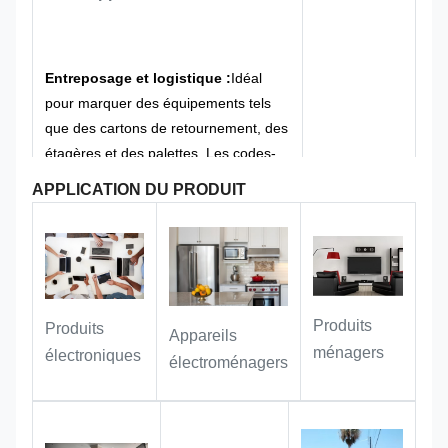
celle des étiquettes imprimées
ordinaires.
Les coins du panneau sont
arrondis, sans bavures pointues, pour
éviter de rayer l'équipement ou le
Entreposage et logistique :
Idéal
personnel lors de l'installation et de
pour marquer des équipements tels
l'utilisation, et pour répondre aux
que des cartons de retournement, des
exigences de gestion de la sécurité
étagères et des palettes. Les codes-
des équipements de bureau et
barres et les numéros de série
APPLICATION DU PRODUIT
publics.
permettent une gestion rapide et
efficace des marchandises dans les
processus de réception/sortie,
d'inventaire et de traçabilité.
Produits
Produits
Appareils
ménagers
électroniques
électroménagers
Gestion du patrimoine public :
il
peut parfaitement s'adapter aux
installations extérieures, aux véhicules
officiels, aux équipements de bureau,